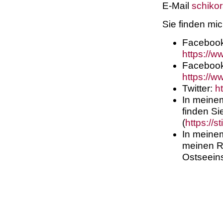
E-Mail
schikor
Sie finden mic
Facebook
https://w
Facebook-
https://
Twitter:
ht
In meine
finden Si
(
https://s
In meine
meinen Rü
Ostseeins